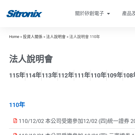
關於矽創電子
產品
Home
»
投資人關係
»
法人說明會
»
法人說明會 110年
法人說明會
115年
114年
113年
112年
111年
110年
109年
108
110年
110/12/02 本公司受邀參加12/02 (四)統一證券