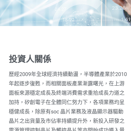
Inves
tors
投資人關係
歷經2009年全球經濟持續動盪，半導體產業於2010
年起逐步復甦，而相關面板產業漸露曙光，在上游
面板來源穩定成長及終端消費需求重拾成長力道之
加持，矽創電子在全體同仁努力下，各項業務均呈
穩健成長，除原有soc 晶片業務及液晶顯示器驅動
晶片之出貨量及市佔率持續提升外，新投入研發之
電源管理控制晶片及觸控晶片等亦開始成功導入量