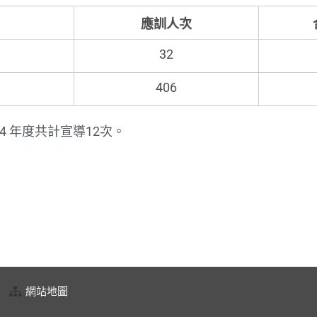
應訓人次
32
406
4 年度共計宣導12次。
網站地圖