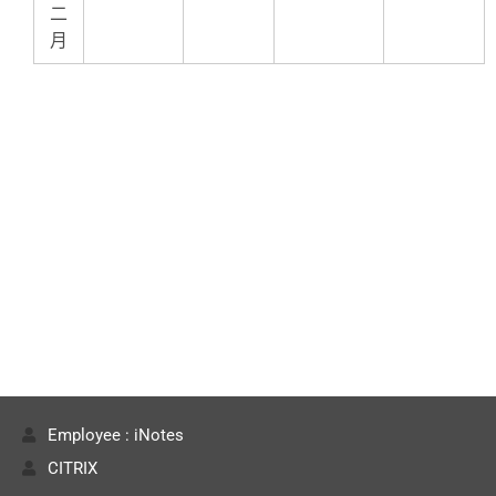
二
月
Employee : iNotes
CITRIX